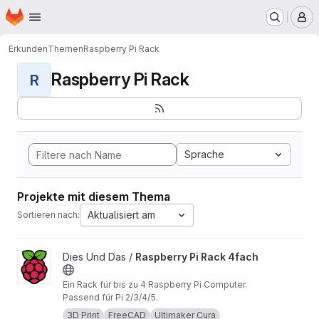
Startseite
Zum Hauptinhalt springen
M
Erkunden
Themen
Raspberry Pi Rack
Raspberry Pi Rack
R
Sprache
Projekte mit diesem Thema
Aktualisiert am
Sortieren nach:
Projekt Raspberry Pi Rack 4fach ansehen
Dies Und Das /
Raspberry Pi Rack 4fach
Ein Rack für bis zu 4 Raspberry Pi Computer.
Passend für Pi 2/3/4/5.
3D Print
FreeCAD
Ultimaker Cura