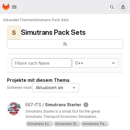
Startseite
Zum Hauptinhalt springen
M
Erkunden
Themen
Simutrans Pack Sets
Simutrans Pack Sets
S
C++
Projekte mit diesem Thema
Aktualisiert am
Sortieren nach:
Projekt Simutrans Starter ansehen
E67-ITS /
Simutrans Starter
Simutrans Starter is a small GUI for the great
Simutrans Transport Economic Simulation
Game. It supports you to install and configure
Simutrans Ec...
Simutrans St...
Simutrans Pa...
the game.