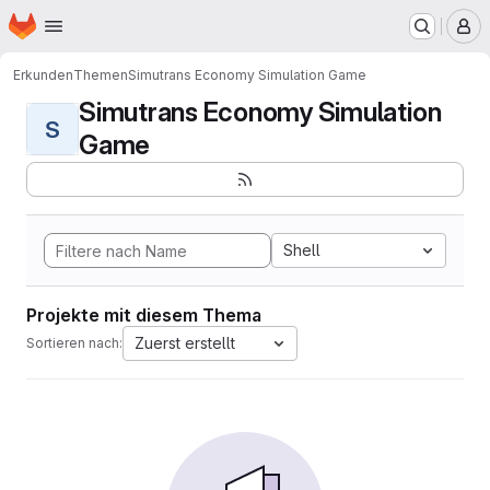
Startseite
Zum Hauptinhalt springen
M
Erkunden
Themen
Simutrans Economy Simulation Game
Simutrans Economy Simulation
S
Game
Shell
Projekte mit diesem Thema
Zuerst erstellt
Sortieren nach: