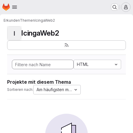
Startseite
Zum Hauptinhalt springen
M
Erkunden
Themen
IcingaWeb2
IcingaWeb2
I
HTML
Projekte mit diesem Thema
Am häufigsten markiert
Sortieren nach: