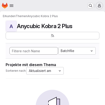
Startseite
Zum Hauptinhalt springen
M
Erkunden
Themen
Anycubic Kobra 2 Plus
Anycubic Kobra 2 Plus
A
Batchfile
Projekte mit diesem Thema
Aktualisiert am
Sortieren nach: